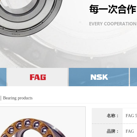
|
Bearing products
名称：
FAG
品牌：
FAG