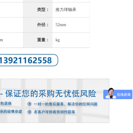
类型：
推力球轴承
外径：
52mm
mm
重量：
kg