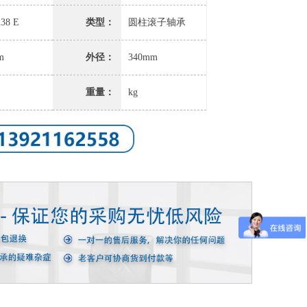
38 E
类型：
圆柱滚子轴承
m
外径：
340mm
重量：
kg