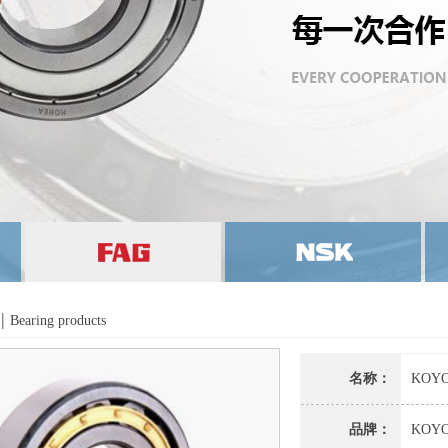
|
Bearing products
名称：
KOY
品牌：
KOY