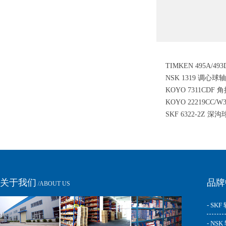
TIMKEN 495A/4
NSK 1319 调心球
滚子轴承
KOYO 7311CDF
KOYO 22219CC/
SKF 6322-2Z 深
承
关于我们
品牌
/ABOUT US
- SKF
- NS