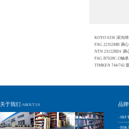
KOYO 6336 深沟
FAG 22352MB 
NTN 23122BD1
FAG B7028C.O
TIMKEN 744/74
承
关于我们
品牌
/ABOUT US
- SKF
- NS