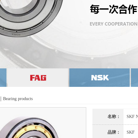
|
Bearing products
名称：
SKF
品牌：
SKF