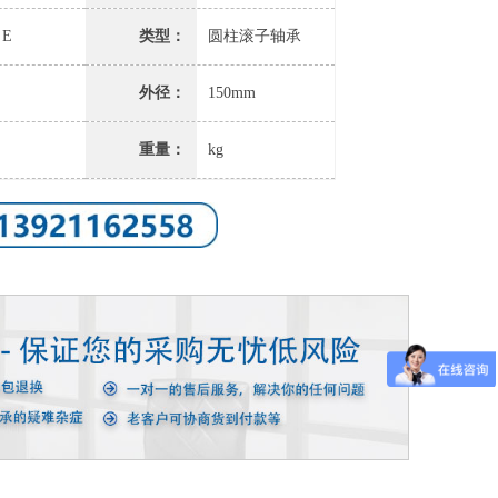
 E
类型：
圆柱滚子轴承
外径：
150mm
重量：
kg