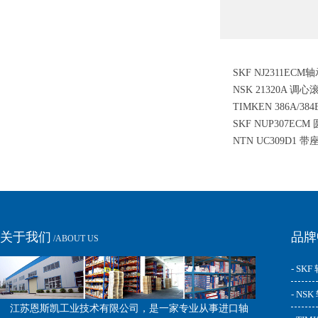
SKF NJ2311EC
NSK 21320A 调
轴承
TIMKEN 386A/3
SKF NUP307EC
滚子轴承
NTN UC309D1
承
关于我们
品牌
/ABOUT US
- SKF
- NS
江苏恩斯凯工业技术有限公司，是一家专业从事进口轴