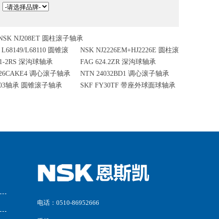
：
NSK NJ208ET 圆柱滚子轴承
 L68149/L68110 圆锥滚
NSK NJ2226EM+HJ2226E 圆柱滚
01-2RS 深沟球轴承
FAG 624.2ZR 深沟球轴承
子轴承
2326CAKE4 调心滚子轴承
NTN 24032BD1 调心滚子轴承
0203轴承 圆锥滚子轴承
SKF FY30TF 带座外球面球轴承
电话：0510-86952666