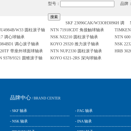
型号：
品牌
SKF 23096CAK/W33OH3096H 调
NU4984B/W33 圆柱滚子轴
NTN 71918CDT 角接触球轴承
TIMKEN
心滚子轴承
217 调心球轴承
NSK NJ2210 圆柱滚子轴承
NTN 60
子轴承
3084BD1 调心滚子轴承
KOYO 29320 推力滚子轴承
NSK 2
FY20TF 带座外球面球轴承
NTN NUP2330 圆柱滚子轴承
HRB 3
N 9378/9321 圆锥滚子轴
KOYO 6321-2RS 深沟球轴承
品牌中心
/ BRAND CENTER
- SKF 轴承
- FAG 轴承
- NSK 轴承
- INA 轴承