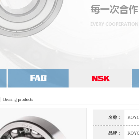
|
Bearing products
名称：
KOY
品牌：
KOY