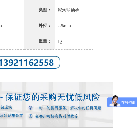
类型：
深沟球轴承
m
外径：
225mm
重量：
kg