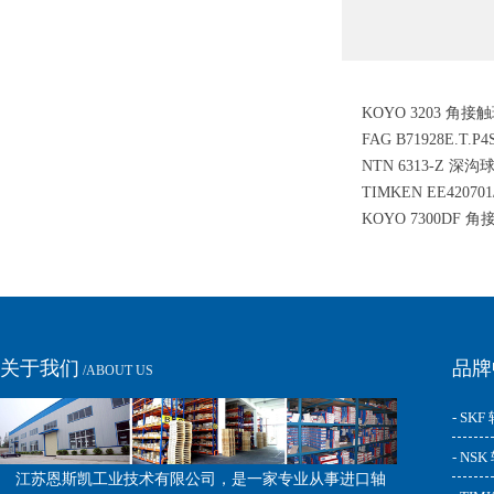
KOYO 3203 角接
FAG B71928E.T.P
NTN 6313-Z 深
球轴承
TIMKEN EE420701
KOYO 7300DF 
滚子轴承
关于我们
品牌
/ABOUT US
- SKF
- NS
江苏恩斯凯工业技术有限公司，是一家专业从事进口轴