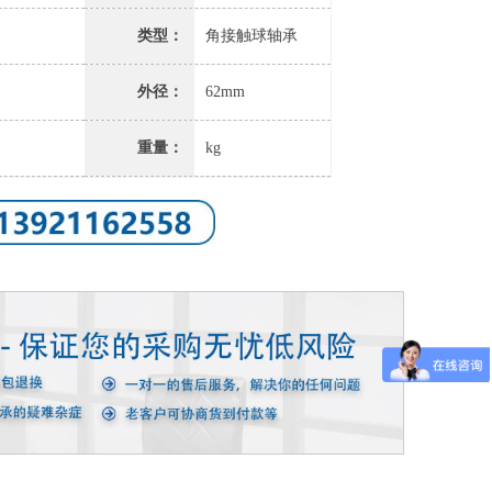
类型：
角接触球轴承
外径：
62mm
重量：
kg