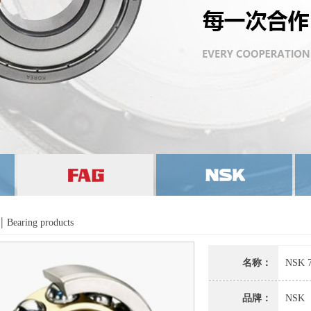
|
Bearing products
名称：
NSK
品牌：
NSK