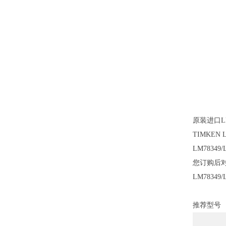
原装进口LM
TIMKEN 
LM7834
您订购后对
LM783
推荐型号