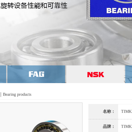
|
Bearing products
名称：
TIMK
品牌：
TIMK