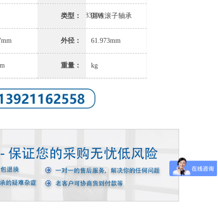
LM78349/LM78310A
类型：
圆锥滚子轴承
87mm
外径：
61.973mm
mm
重量：
kg