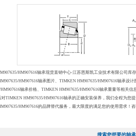
907635/HM907616轴承现货直销中心-江苏恩斯凯工业技术有限公司库存现货
HM907635/HM907616轴承图片、TIMKEN HM907635/HM907616轴承设
35/HM907616轴承价格、TIMKEN HM907635/HM907616轴承重量等相关
对TIMKEN HM907635/HM907616轴承的正确安装保养，我们全
N HM907635/HM907616的品牌替代服务，最大限度的满足您的使用需求！
搜索您想要的轴承