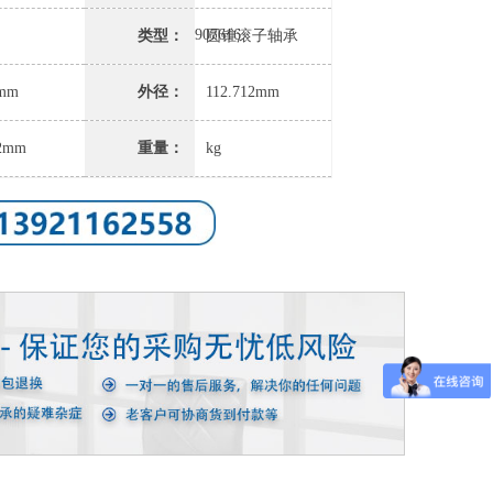
HM907635/HM907616
类型：
圆锥滚子轴承
5mm
外径：
112.712mm
62mm
重量：
kg