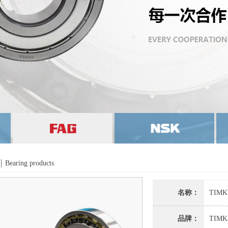
|
Bearing products
名称：
TIMK
品牌：
TIMK