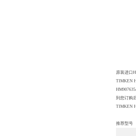
原装进口HM
TIMKEN 
HM9076
到您订购后
TIMKE
推荐型号