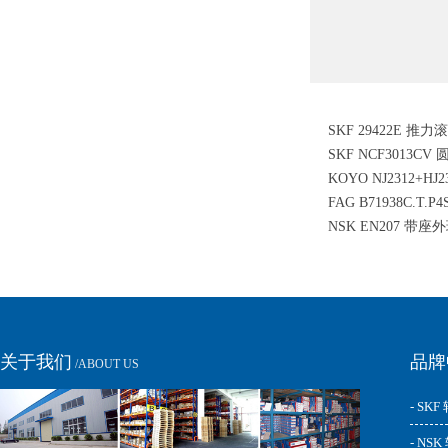
SKF 29422E 推
SKF NCF3013C
KOYO NJ2312+H
FAG B71938C.T.P
轴承
NSK EN207 带
球轴承
关于我们
品牌
/ABOUT US
- SKF
- NS