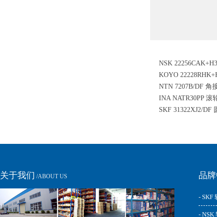
NSK 22256CAK+
KOYO 22228RHK
轴承
NTN 7207B/DF
子轴承
INA NATR30PP 
SKF 31322XJ2/
关于我们
品牌
/ABOUT US
- SKF
- NS